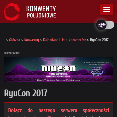
Główna
Konwenty
Kalendarz i Lista konwentów
RyuCon 2017
Sponsorowane:
RyuCon 2017
Dołącz do naszego serwera społeczności