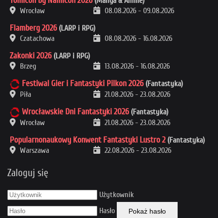
Tomicon by Namicon 2026
(Manga & Anime)
Wrocław
08.08.2026
-
09.08.2026
Flamberg 2026
(LARP i RPG)
Czatachowa
08.08.2026
-
16.08.2026
Zakonki 2026
(LARP i RPG)
Brzeg
13.08.2026
-
16.08.2026
Festiwal Gier i Fantastyki Pilkon 2026
(Fantastyka)
Piła
21.08.2026
-
23.08.2026
Wrocławskie Dni Fantastyki 2026
(Fantastyka)
Wrocław
21.08.2026
-
23.08.2026
Popularnonaukowy Konwent Fantastyki Lustro 2
(Fantastyka)
Warszawa
22.08.2026
-
23.08.2026
Zaloguj się
Użytkownik
Hasło
Pokaż hasło