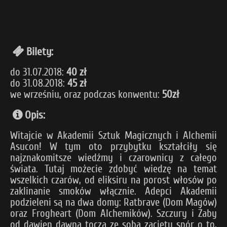
Bilety:
do 31.07.2018:
40 zł
do 31.08.2018:
45 zł
we wrześniu, oraz podczas konwentu:
50zł
Opis:
Witajcie w Akademii Sztuk Magicznych i Alchemii
Asucon! W tym oto przybytku kształciły się
najznakomitsze wiedźmy i czarownicy z całego
świata. Tutaj możecie zdobyć wiedzę na temat
wszelkich czarów, od eliksiru na porost włosów po
zaklinanie smoków włącznie. Adepci Akademii
podzieleni są na dwa domy: Ratbrave (Dom Magów)
oraz Frogheart (Dom Alchemików). Szczury i Żaby
od dawien dawna toczą ze sobą zacięty spór o to,