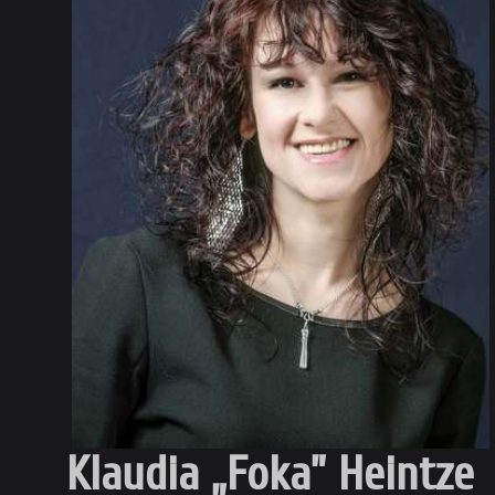
Klaudia „Foka” Heintze