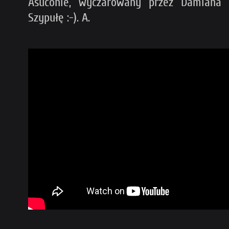
Asuconie, wyczarowany przez Damiana
Szypułę :-). A.