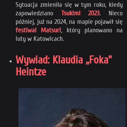
Sytuacja zmieniła się w tym roku, kiedy
zapowiedziano
Tsukimi 2023
. Nieco
później, już na 2024, na mapie pojawił się
festiwal Matsuri
, który planowano na
luty w Katowicach.
Wywiad: Klaudia „Foka”
Heintze