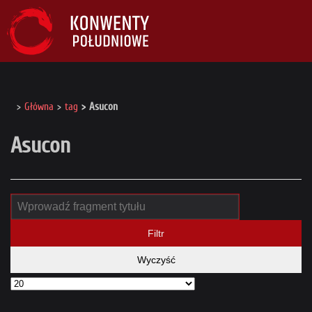
Główna
tag
Asucon
Asucon
Filtr
Wyczyść