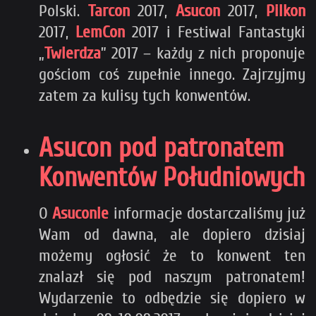
Polski.
Tarcon
2017,
Asucon
2017,
Pilkon
2017,
LemCon
2017 i Festiwal Fantastyki
„
Twierdza
” 2017 – każdy z nich proponuje
gościom coś zupełnie innego. Zajrzyjmy
zatem za kulisy tych konwentów.
Asucon pod patronatem
Konwentów Południowych
O
Asuconie
informacje dostarczaliśmy już
Wam od dawna, ale dopiero dzisiaj
możemy ogłosić że to konwent ten
znalazł się pod naszym patronatem!
Wydarzenie to odbędzie się dopiero w