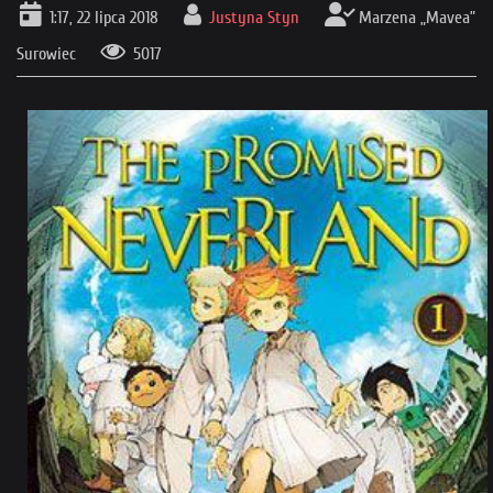
1:17, 22 lipca 2018
Justyna Styn
Marzena „Mavea”
Surowiec
5017