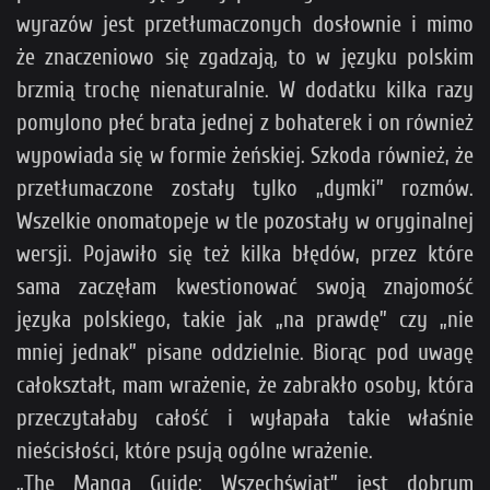
wyrazów jest przetłumaczonych dosłownie i mimo
że znaczeniowo się zgadzają, to w języku polskim
brzmią trochę nienaturalnie. W dodatku kilka razy
pomylono płeć brata jednej z bohaterek i on również
wypowiada się w formie żeńskiej. Szkoda również, że
przetłumaczone zostały tylko „dymki” rozmów.
Wszelkie onomatopeje w tle pozostały w oryginalnej
wersji. Pojawiło się też kilka błędów, przez które
sama zaczęłam kwestionować swoją znajomość
języka polskiego, takie jak „na prawdę” czy „nie
mniej jednak” pisane oddzielnie. Biorąc pod uwagę
całokształt, mam wrażenie, że zabrakło osoby, która
przeczytałaby całość i wyłapała takie właśnie
nieścisłości, które psują ogólne wrażenie.
„The Manga Guide: Wszechświat” jest dobrym