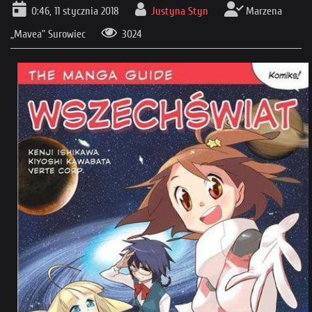
0:46, 11 stycznia 2018
Justyna Styn
Marzena
„Mavea” Surowiec
3024