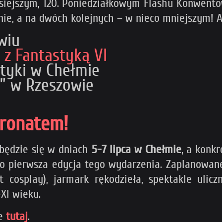
siejszym, 120. Poniedziałkowym Flashu Konwento
ie, a na dwóch kolejnych – w nieco mniejszym! A
wiu
 z Fantastyką VI
tyki w Chełmie
i” w Rzeszowie
tronatem!
dbędzie się w dniach
5-7 lipca w Chełmie
, a konk
to pierwsza edycja tego wydarzenia. Zaplanowane 
t cosplay), jarmark rękodzieła, spektakle uli
XI wieku.
ie
tutaj
.