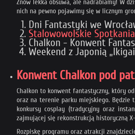
Znów lekka obsuwa, ale nadrabiamy! W dzi
nich na pewno pojawimy się w licznym gron
Dni Fantastyki we Wrocła
Stalowowolskie Spotkania
Chalkon - Konwent Fantas
Weekend z Japonią „Ikiga
Konwent Chalkon pod pa
Chalkon to konwent fantastyczny, który o
oraz na terenie parku miejskiego. Będzie 
konkursy cosplay (tradycyjny oraz instan
zajmującej się rekonstrukcją historyczną X-
Rozpiskę programu oraz atrakcji znajdziec