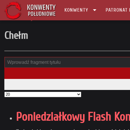
KONWENTY
PATRONAT 
Główna
tag
Chełm
Chełm
Poniedziałkowy Flash Ko