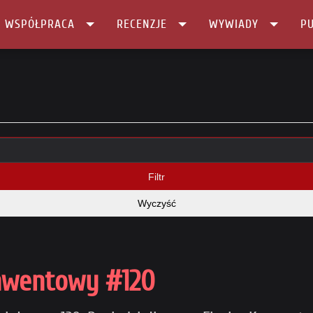
I WSPÓŁPRACA
RECENZJE
WYWIADY
PU
Filtr
Wyczyść
nwentowy #120