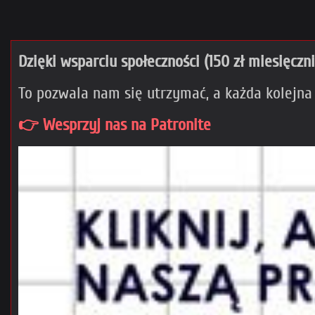
Dzięki wsparciu społeczności (150 zł miesięczn
To pozwala nam się utrzymać, a każda kolejna
👉 Wesprzyj nas na Patronite