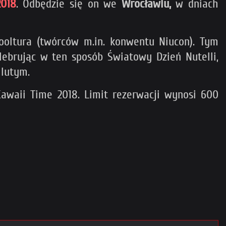
2018
. Odbędzie się on we
Wrocławiu,
w dniach
ooltura (twórców m.in. konwentu Niucon). Tym
lebrując w ten sposób Światowy Dzień Nutelli,
 lutym.
Kawaii Time 2018. Limit rezerwacji wynosi 600