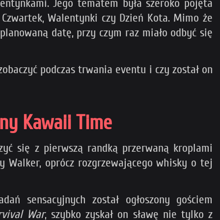
lentynkami. Jego tematem była szeroko pojęta
ty Czwartek, Walentynki czy Dzień Kota. Mimo że
o planowaną datę, przy czym raz miało odbyć się
zobaczyć podczas trwania eventu i czy został on
lny Kawaii Time
zyć się z pierwszą randką przerwaną kroplami
 Walker, oprócz rozgrzewającego whisky o tej
adań sensacyjnych został ogłoszony gościem
rvival War
, szybko zyskał on sławę nie tylko z