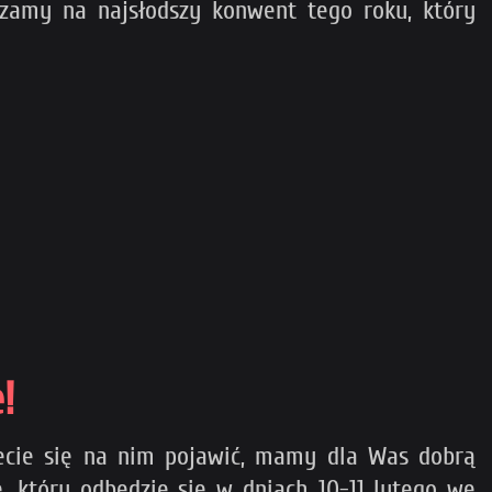
szamy na najsłodszy konwent tego roku, który
!
żecie się na nim pojawić, mamy dla Was dobrą
 który odbędzie się w dniach 10-11 lutego we