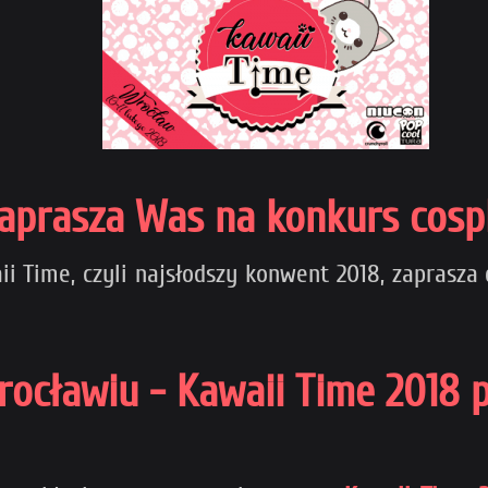
prasza Was na konkurs cosp
 Time, czyli najsłodszy konwent 2018, zaprasza d
Wrocławiu - Kawaii Time 201