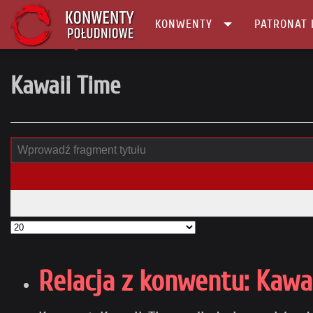
KONWENTY
PATRONAT 
Główna
tag
Kawaii Time
Kawaii Time
Relacja z konwentu: Kawai