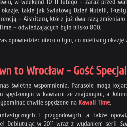
wiu, w weekend 10-11 lutego – zaraz przed wa
i okazje, takie jak Światowy Dzień Nutelli, Tłus
urencją – Aishiteru, które już dwa razy zmieniał
Time – odwiedzających było blisko 800.
zas opowiedzieć nieco o tym, co mieliśmy okazję 
wn to Wrocław - Gość Specja
w nas świetne wspomnienia. Parasole mogą kojar
em spędzonym w kawiarni ze znajomymi, a Johnny
rzypominać chwile spędzone na
Kawaii Time
.
fantastycznych i przygodowych, a także opowi
me! Debiutując w 2011 wraz z wydaniem serii
Su