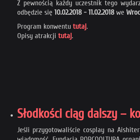
Z pewnością każdy uczestnik tego wydarz
odbędzie się
10.02.2018 - 11.02.2018
we
Wroc
Program konwentu
tutaj
.
Opisy atrakcji
tutaj
.
Słodkości ciąg dalszy – k
Jeśli przygotowaliście cosplay na Aishi
wiadomość. Fundacja POPCOOLTURA organiz