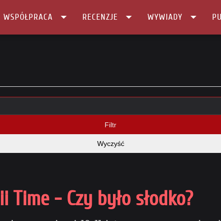
I WSPÓŁPRACA
RECENZJE
WYWIADY
PU
Filtr
Wyczyść
i Time - Czy było słodko?