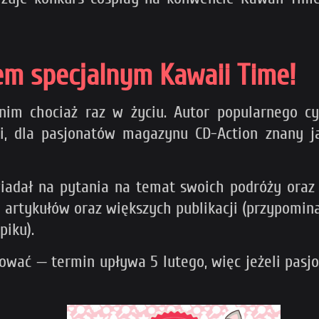
em specjalnym Kawaii Time!
 nim chociaż raz w życiu. Autor popularnego cy
ki, dla pasjonatów magazynu CD-Action znany ja
dał na pytania na temat swoich podróży oraz pa
a artykułów oraz większych publikacji (przypomin
piku).
wać — termin upływa 5 lutego, więc jeżeli pasjo