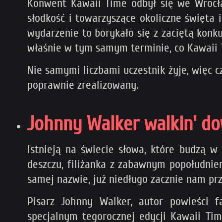
Konwent Kawaii Time odbył się we Wrocła
słodkość i towarzyszące okoliczne święta 
wydarzenie to borykało się z zaciętą konk
właśnie w tym samym terminie, co Kawaii 
Nie samymi liczbami uczestnik żyje, więc c
poprawnie zrealizowany.
Johnny Walker walkin' do
Istnieją na świecie słowa, które budzą 
deszczu, filiżanka z zabawnym popołudni
samej nazwie, już niedługo zacznie nam p
Pisarz Johnny Walker, autor powieści 
specjalnym tegorocznej edycji Kawaii Ti