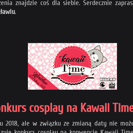
enia znajdzie coś dla siebie. Serdecznie zapra
ławiu
.
onkurs cosplay na Kawaii Time
teru 2018, ale w związku ze zmianą daty nie mo
uje konkurs cosplay na konwencie Kawaii Time,