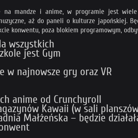
ę na mandze i anime, w programie jest wiele a
uzyczne, aż do paneli o kulturze japońskiej. Bę
akcie konwentu, poza blokiem programowym, odbyw
dla wszystkich
zkole jest Gym
ie w najnowsze gry oraz VR
ych anime od Crunchyroll
agazynów Kawaii (w sali planszó
adnia Małżeńska – będzie działa
konwent