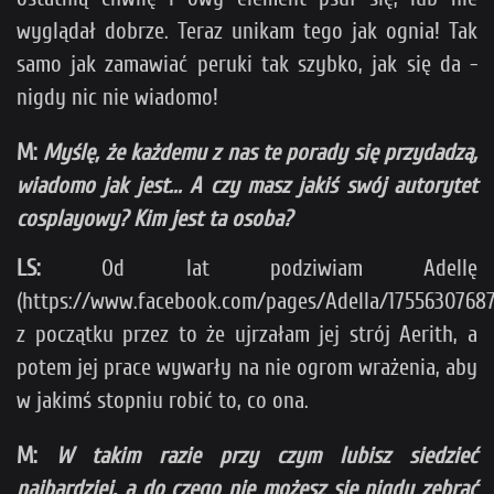
wyglądał dobrze. Teraz unikam tego jak ognia! Tak
samo jak zamawiać peruki tak szybko, jak się da -
nigdy nic nie wiadomo!
M:
Myślę, że każdemu z nas te porady się przydadzą,
wiadomo jak jest... A czy masz jakiś swój autorytet
cosplayowy? Kim jest ta osoba?
LS:
Od lat podziwiam Adellę
(https://www.facebook.com/pages/Adella/17556307687
z początku przez to że ujrzałam jej strój Aerith, a
potem jej prace wywarły na nie ogrom wrażenia, aby
w jakimś stopniu robić to, co ona.
M:
W takim razie przy czym lubisz siedzieć
najbardziej, a do czego nie możesz się nigdy zebrać