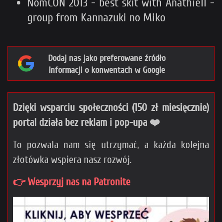
NomCON 2013 - best skit with Anathiell -
group from Kannazuki no Miko
Dodaj nas jako preferowane źródło
informacji o konwentach w Google
Dzięki wsparciu społeczności (150 zł miesięcznie)
portal działa bez reklam i pop-upa ❤️
To pozwala nam się utrzymać, a każda kolejna
złotówka wspiera nasz rozwój.
👉 Wesprzyj nas na Patronite