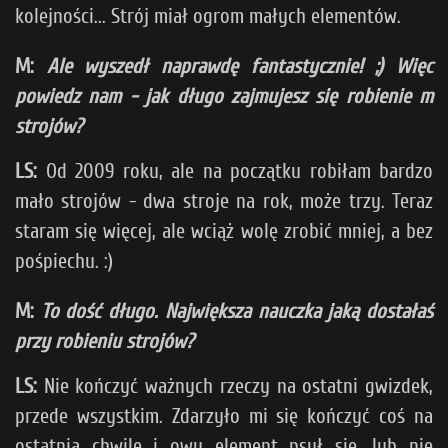
kolejności... Strój miał ogrom małych elementów.
M:
Ale wyszedł naprawdę fantastycznie! ;) Więc
powiedz nam - jak długo zajmujesz się robienie m
strojów?
LS:
Od 2009 roku, ale na początku robiłam bardzo
mało strojów - dwa stroje na rok, może trzy. Teraz
staram się więcej, ale wciąż wolę zrobić mniej, a bez
pośpiechu. :)
M:
To dość długo. Największa nauczka jaką dostałaś
przy robieniu strojów?
LS:
Nie kończyć ważnych rzeczy na ostatni gwizdek,
przede wszystkim. Zdarzyło mi się kończyć coś na
ostatnią chwilę i owy element psuł się, lub nie