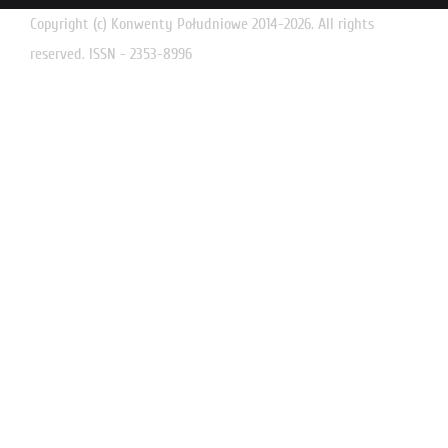
Copyright (c) Konwenty Południowe 2014-2026. All rights
reserved. ISSN - 2353-8996