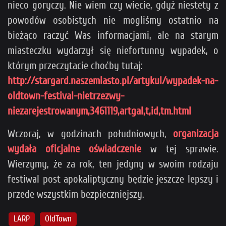
nieco goryczy. Nie wiem czy wiecie, gdyż niestety z
powodów osobistych nie mogliśmy ostatnio na
bieżąco raczyć Was informacjami, ale na starym
miasteczku wydarzył się niefortunny wypadek, o
którym przeczytacie choćby tutaj:
http://stargard.naszemiasto.pl/artykul/wypadek-na-
oldtown-festival-nietrzezwy-
niezarejestrowanym,3461119,artgal,t,id,tm.html
Wczoraj, w godzinach południowych,
organizacja
wydała oficjalne oświadczenie
w tej sprawie.
Wierzymy, że za rok, ten jedyny w swoim rodzaju
festiwal post apokaliptyczny będzie jeszcze lepszy i
przede wszystkim bezpieczniejszy.
LARP
OldTown