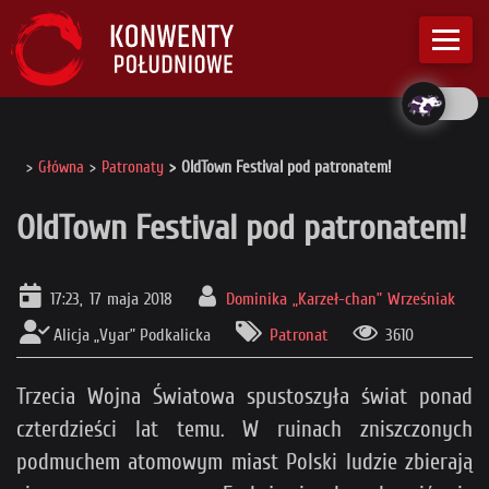
Główna
Patronaty
OldTown Festival pod patronatem!
OldTown Festival pod patronatem!
17:23, 17 maja 2018
Dominika „Karzeł-chan” Wrześniak
Alicja „Vyar” Podkalicka
Patronat
3610
Trzecia Wojna Światowa spustoszyła świat ponad
czterdzieści lat temu. W ruinach zniszczonych
podmuchem atomowym miast Polski ludzie zbierają