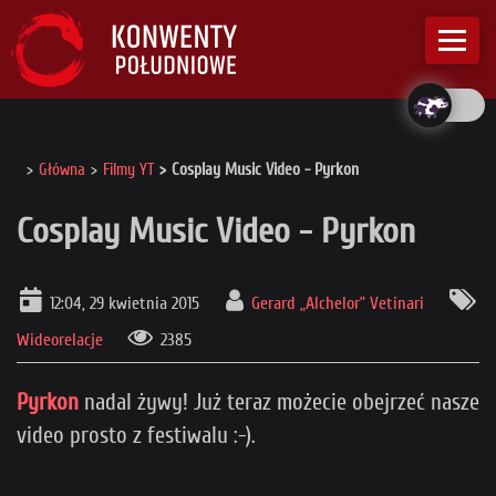
Główna
Filmy YT
Cosplay Music Video - Pyrkon
Cosplay Music Video - Pyrkon
12:04, 29 kwietnia 2015
Gerard „Alchelor” Vetinari
Wideorelacje
2385
Pyrkon
nadal żywy! Już teraz możecie obejrzeć nasze
video prosto z festiwalu :-).