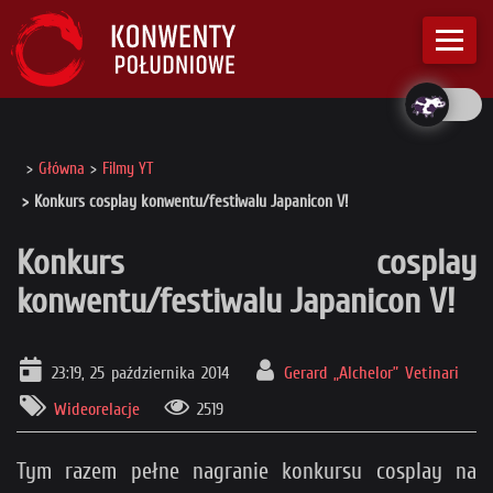
Główna
Filmy YT
Konkurs cosplay konwentu/festiwalu Japanicon V!
Konkurs cosplay
konwentu/festiwalu Japanicon V!
23:19, 25 października 2014
Gerard „Alchelor” Vetinari
Wideorelacje
2519
Tym razem pełne nagranie konkursu cosplay na