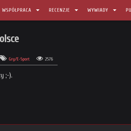
I WSPÓŁPRACA
RECENZJE
WYWIADY
PU
olsce
Gry/E-Sport
2576
 ;-).