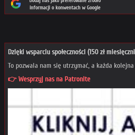
Dodaj nas jako preferowane źródło
informacji o konwentach w Google
Dzięki wsparciu społeczności (150 zł miesięczn
To pozwala nam się utrzymać, a każda kolejna
👉 Wesprzyj nas na Patronite