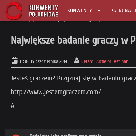
KONWENTY
PATRONAT 
Główna
gry/e-sport
Największe badanie graczy w Polsce
Największe badanie graczy w P
17:38, 15 października 2014
Gerard „Alchelor” Vetinari
Jesteś graczem? Przyznaj się w badaniu graczy
http://www.jestemgraczem.com/
A.