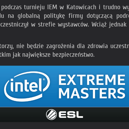
o podczas turnieju IEM w Katowicach i trudno w
ędu na globalną politykę firmy dotyczącą pod
 uczestniczył w strefie wystawców. Wciąż jedna
orzy, nie będzie zagrożenia dla zdrowia uczestn
tkim jak największe bezpieczeństwo.