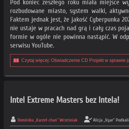
Pod koniec zeszłego roku miała miejsce 
rozbudowane miasto, system walki, aktywne
Faktem jednak jest, że jakość Cyberpunka 207
nie ustaje w pracach nad grą i cały czas po
formie w ogóle nie powinna nastąpić. W odp
serwisu YouTube.
Czytaj więcej: Oświadczenie CD Projekt w sprawie 
Intel Extreme Masters bez Intela!
Dominika „Karzeł-chan” Wrześniak
Alicja „Vyar” Podkal