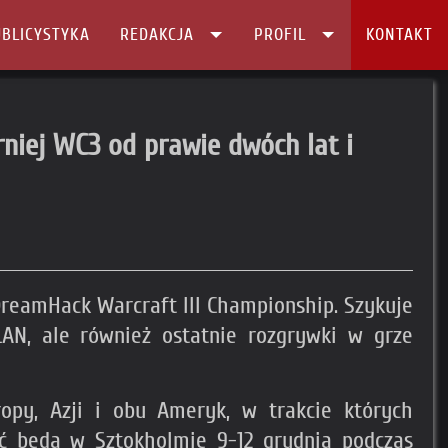
BLICYSTYKA
REDAKCJA
PROFIL
KONTAKT
niej WC3 od prawie dwóch lat i
DreamHack Warcraft III Championship. Szykuje
AN, ale również ostatnie rozgrywki w grze
opy, Azji i obu Ameryk, w trakcie których
ać będą w Sztokholmie 9-12 grudnia podczas