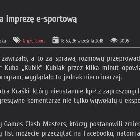
na imprezę e-sportową
icka
Gry/E-Sport
18:53, 26 września 2018
3005
 zawrzało, a to za sprawą rozmowy przeprowad
r Kuba „Kubik” Kubiak przez kilka minut opowia
rogram, wyglądało to jednak nieco inaczej.
ra Kraśki, który nieustannie kpił z zaproszony
gresywne komentarze nie tylko wywołały u ekspe
rzy Games Clash Masters, którzy postanowili zmie
ty list możecie przeczytać na Facebooku, natomi