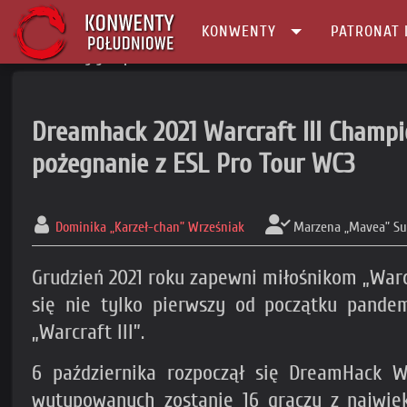
KONWENTY
PATRONAT 
Główna
gry/e-sport
Dreamhack 2021 Warcraft III Champi
pożegnanie z ESL Pro Tour WC3
Dominika „Karzeł-chan” Wrześniak
Marzena „Mavea” Su
Grudzień 2021 roku zapewni miłośnikom „Warc
się nie tylko pierwszy od początku pande
„Warcraft III”.
6 października rozpoczął się DreamHack W
wytypowanych zostanie 16 graczy z najwięk