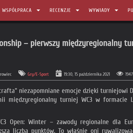
I WSPÓŁPRACA
RECENZJE
WYWIADY
PU
onship – pierwszy międzyregionalny tur
rowiec
Gry/E-Sport
19:30, 15 października 2021
1947
rafta” niezapomniane emocje dzięki turniejowi 
mii międzyregionalny turniej WC3 w formacie L
C3 Open: Winter – zawody regionalne dla Eur
szą liczbą punktów. To właśnie oni rywalizow