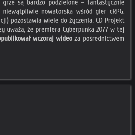
o grze są bardzo podzielone – fantastycznie
t niewątpliwie nowatorska wśród gier cRPG.
cji) pozostawia wiele do życzenia. CD Projekt
czy uważa, że premiera Cyberpunka 2077 w tej
opublikował
wczoraj wideo
za pośrednictwem