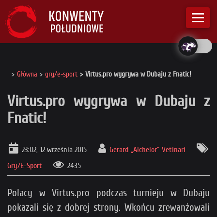
Główna
gry/e-sport
Virtus.pro wygrywa w Dubaju z Fnatic!
Virtus.pro wygrywa w Dubaju z
Fnatic!
23:02, 12 września 2015
Gerard „Alchelor” Vetinari
Gry/E-Sport
2435
Polacy w Virtus.pro podczas turnieju w Dubaju
pokazali się z dobrej strony. Wkońcu zrewanżowali