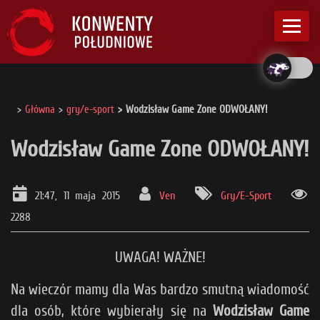
Główna
gry/e-sport
Wodzisław Game Zone ODWOŁANY!
Wodzisław Game Zone ODWOŁANY!
21:47, 11 maja 2015
Ven
Gry/E-Sport
2288
UWAGA! WAŻNE!
Na wieczór mamy dla Was bardzo smutną wiadomość
dla osób, które wybierały się na
Wodzisław Game