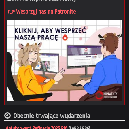
👉 Wesprzyj nas na Patronite
Obecnie trwające wydarzenia
Antykonwent Rafineria 2026 R16
(LARP i RPG)