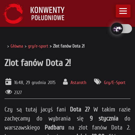
Główna
gry/e-sport
Zlot fanów Dota 2!
Zlot fanów Dota 2!
16:48, 29 grudnia 2015
Astaroth
Gry/E-Sport
2327
Czy są tutaj jacyś fani
Dota 2?
W takim razie
zachęcamy do wybrania się
9 stycznia
do
warszawskiego
Padbaru
na zlot fanów Dota 2.