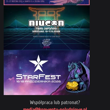
Współpraca lub patronat?
media@konwenty-poludniowe.pl