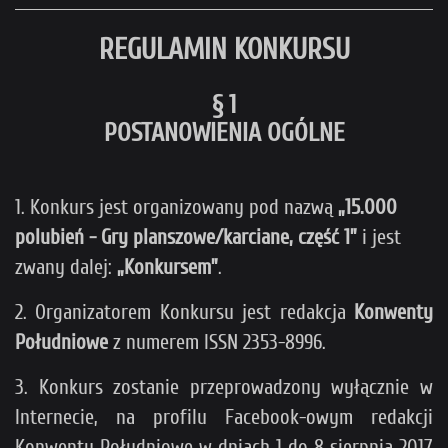
REGULAMIN KONKURSU
§ 1
POSTANOWIENIA OGÓLNE
1. Konkurs jest organizowany pod nazwą
„15.000
polubień - Gry planszowe/karciane, część 1”
i jest
zwany dalej:
„Konkursem”
.
2. Organizatorem Konkursu jest redakcja
Konwenty
Południowe
z numerem ISSN 2353-8996.
3. Konkurs zostanie przeprowadzony wyłącznie w
Internecie, na profilu Facebook-owym redakcji
Konwenty Południowe w dniach 1 do 8 sierpnia 2017