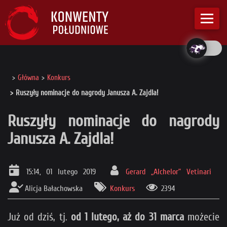
Główna
Konkurs
Ruszyły nominacje do nagrody Janusza A. Zajdla!
Ruszyły nominacje do nagrody
Janusza A. Zajdla!
15:14, 01 lutego 2019
Gerard „Alchelor” Vetinari
Alicja Bałachowska
Konkurs
2394
Już od dziś, tj.
od 1 lutego, aż do 31 marca
możecie