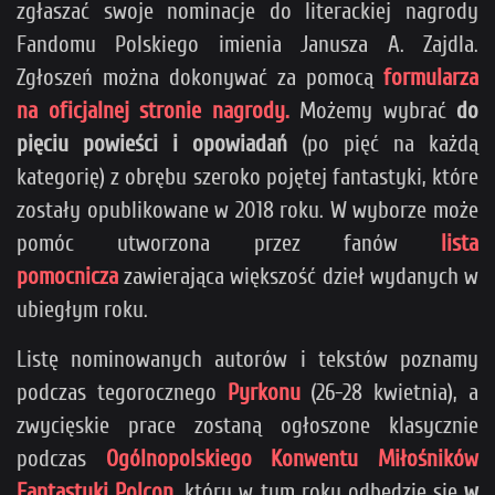
zgłaszać swoje nominacje do literackiej nagrody
Fandomu Polskiego imienia Janusza A. Zajdla.
Zgłoszeń można dokonywać za pomocą
formularza
na oficjalnej stronie nagrody.
Możemy wybrać
do
pięciu powieści i opowiadań
(po pięć na każdą
kategorię) z obrębu szeroko pojętej fantastyki, które
zostały opublikowane w 2018 roku. W wyborze może
pomóc utworzona przez fanów
lista
pomocnicza
zawierająca większość dzieł wydanych w
ubiegłym roku.
Listę nominowanych autorów i tekstów poznamy
podczas tegorocznego
Pyrkonu
(26-28 kwietnia), a
zwycięskie prace zostaną ogłoszone klasycznie
podczas
Ogólnopolskiego Konwentu Miłośników
Fantastyki Polcon
, który w tym roku odbędzie się
w