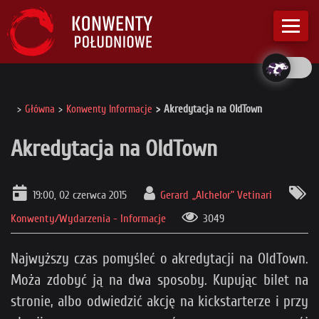
Główna
Konwenty Informacje
Akredytacja na OldTown
Akredytacja na OldTown
19:00, 02 czerwca 2015
Gerard „Alchelor” Vetinari
Konwenty/Wydarzenia - Informacje
3049
Najwyższy czas pomyśleć o akredytacji na OldTown.
Moża zdobyć ją na dwa sposoby. Kupując bilet na
stronie, albo odwiedzić akcję na kickstarterze i przy