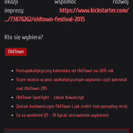
okazji wspomóc rozwój
imprezy:
https://www.kickstarter.com/
…/73876262/oldtown-festival-2015
Kto się wybiera?
OldTown
Postapokaliptyczny kalendarz od OldTown na 2015 rok
Stare miasto w post apokaliptycznym wydaniu czyli patronat
nad OldTown 2115
OldTown Spotlight - Jakub Kowalczyk
Zostań budowniczym OldTown i jak zrobić tam porządny strój
Co za weekend (17 - 19 lipca): zestawienie wydarzeń