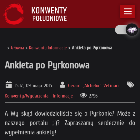
Główna
Konwenty Informacje
Ankieta po Pyrkonowa
Ankieta po Pyrkonowa
15:17, 09 maja 2015
Gerard „Alchelor” Vetinari
Konwenty/Wydarzenia - Informacje
2796
A Wy skąd dowiedzieliście się o Pyrkonie? Może z
naszego portalu ;-)? Zapraszamy serdecznie do
wypełnienia ankiety!