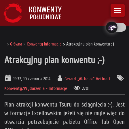
Główna
Konwenty Informacje
Atrakcyjny plan konwentu ;-)
Atrakcyjny plan konwentu ;-)
19:32, 10 czerwca 2014
Gerard „Alchelor” Vetinari
Konwenty/Wydarzenia - Informacje
2701
Plan atrakcji konwentu Tsuru do ściągnięcia :-). Jest
w formacje Excellowskim jeżeli się nie mylę więc do
otwarcia potrzebujecie pakietu Office lub Open