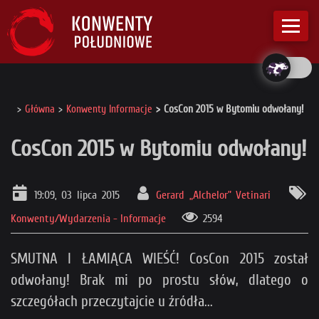
Główna
Konwenty Informacje
CosCon 2015 w Bytomiu odwołany!
CosCon 2015 w Bytomiu odwołany!
19:09, 03 lipca 2015
Gerard „Alchelor” Vetinari
Konwenty/Wydarzenia - Informacje
2594
SMUTNA I ŁAMIĄCA WIEŚĆ! CosCon 2015 został
odwołany! Brak mi po prostu słów, dlatego o
szczegółach przeczytajcie u źródła...