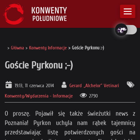
Główna
Konwenty Informacje
Goście Pyrkonu ;-)
Goście Pyrkonu ;-)
19:13, 11 czerwca 2014
Gerard „Alchelor” Vetinari
Konwenty/Wydarzenia - Informacje
2790
O proszę. Pojawił się także świeżutki news z
Poznania! Pyrkon uchyla nam rąbek tajemnicy
przedstawiając listę potwierdzonych gości na