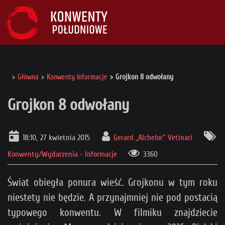
Główna
Konwenty Informacje
Grojkon 8 odwołany
Grojkon 8 odwołany
18:10, 27 kwietnia 2015
Gerard „Alchelor” Vetinari
Konwenty/Wydarzenia - Informacje
3360
Świat obiegła ponura wieść. Grojkonu w tym roku
niestety nie będzie. A przynajmniej nie pod postacią
typowego konwentu. W filmiku znajdziecie