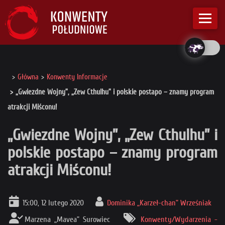
Główna
Konwenty Informacje
„Gwiezdne Wojny”, „Zew Cthulhu” i polskie postapo – znamy program
atrakcji Miśconu!
„Gwiezdne Wojny”, „Zew Cthulhu” i
polskie postapo – znamy program
atrakcji Miśconu!
15:00, 12 lutego 2020
Dominika „Karzeł-chan” Wrześniak
Marzena „Mavea” Surowiec
Konwenty/Wydarzenia -