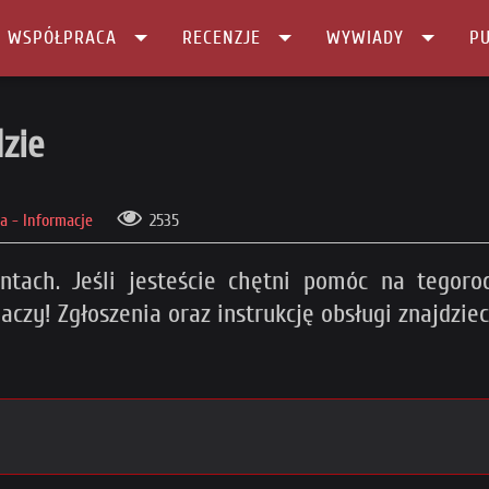
I WSPÓŁPRACA
RECENZJE
WYWIADY
PU
zie
 - Informacje
2535
ach. Jeśli jesteście chętni pomóc na tegoro
aczy! Zgłoszenia oraz instrukcję obsługi znajdzie