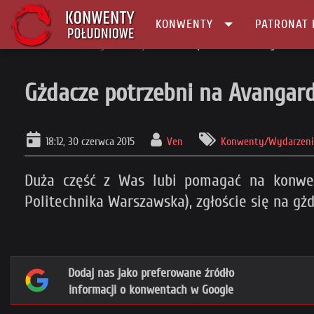
KONWENTY
PATRONAT 
Główna
Konwenty Informacje
Gżdacze potrzebni na Avangardzie
Gżdacze potrzebni na Avangard
18:12, 30 czerwca 2015
Ven
Konwenty/Wydarzenia
Duża część z Was lubi pomagać na konwent
Politechnika Warszawska), zgłoście się na gżd
Dodaj nas jako preferowane źródło
informacji o konwentach w Google