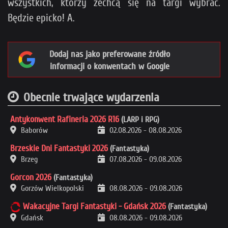
wszystkich, którzy zechcą się na targi wybrać.
Cel to 150 zł miesięcznie (obecnie: 120 zł).
Będzie epicko! A.
Po jego osiągnięciu wyłączamy reklamy i ten pop-up.
>>
Sprawdź też, na co dokładnie idą pieniądze
<<
Dodaj nas jako preferowane źródło
informacji o konwentach w Google
Obecnie trwające wydarzenia
Antykonwent Rafineria 2026 R16
(LARP i RPG)
Baborów
02.08.2026
-
08.08.2026
Brzeskie Dni Fantastyki 2026
(Fantastyka)
Brzeg
07.08.2026
-
09.08.2026
Gorcon 2026
(Fantastyka)
Loading...
Gorzów Wielkopolski
08.08.2026
-
09.08.2026
×
Wakacyjne Targi Fantastyki - Gdańsk 2026
(Fantastyka)
Gdańsk
08.08.2026
-
09.08.2026