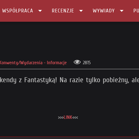
I WSPÓŁPRACA
RECENZJE
WYWIADY
PU
Konwenty/Wydarzenia - Informacje
2815
kendy z Fantastyką! Na razie tylko pobieżny, al
>>>
LINK
<<<