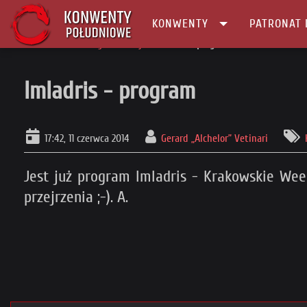
KONWENTY
PATRONAT 
Główna
Konwenty Informacje
Imladris - program
Imladris - program
17:42, 11 czerwca 2014
Gerard „Alchelor” Vetinari
Jest już program Imladris - Krakowskie Wee
przejrzenia ;-). A.