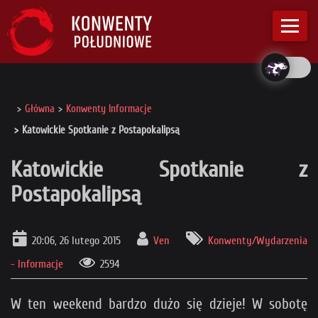
Główna
Konwenty Informacje
Katowickie Spotkanie z Postapokalipsą
Katowickie Spotkanie z
Postapokalipsą
20:06, 26 lutego 2015
Ven
Konwenty/Wydarzenia
- Informacje
2594
W ten weekend bardzo dużo się dzieje! W sobotę