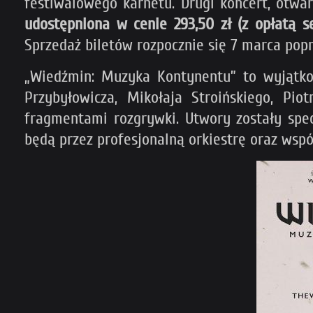
festiwalowego karnetu. Drugi koncert, otwar
udostępniona w cenie 293,50 zł (z opłatą s
Sprzedaż biletów rozpocznie się 7 marca popr
„Wiedźmin: Muzyka Kontynentu” to wyjątko
Przybyłowicza, Mikołaja Stroińskiego, Pi
fragmentami rozgrywki. Utwory zostały spe
będą przez profesjonalną orkiestrę oraz wsp