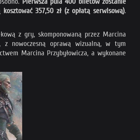
 osobno.
Pierwsza pula 400 biletów zostanie
 kosztować 357,50 zł (z opłatą serwisową)
.
iękową z gry, skomponowaną przez Marcina
ach, z nowoczesną oprawą wizualną, w tym
nictwem Marcina Przybyłowicza, a wykonane