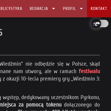
BLICYSTYKA
REDAKCJA
PROFIL
KONTAKT
5
„Wiedźmin” nie odbędzie się w Polsce, skąd
o znane nam utwory, ale w ramach
festiwalu
z okazji 10-lecia premiery gry „Wiedźmin 3:
y występ, dedykowany uczestnikom Pyrkonu,
miejsca za pomocą tokenu
dołączonego do