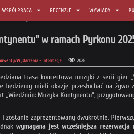
I WSPÓŁPRACA
RECENZJE
WYWIADY
PU
tu” w ramach Pyrkonu 2025
ntynentu” w ramach Pyrkonu 202
onwenty/Wydarzenia - Informacje
2028
iedziana trasa koncertowa muzyki z serii gier 
, że będziemy mieli okazję przesłuchać na żyw
rt „Wiedźmin: Muzyka Kontynentu”, przygotowany 
i
i zostanie zaprezentowany dwukrotnie. Pierwsz
jednak
wymagana jest wcześniejsza rezerwacja 