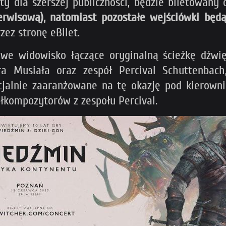
ty dla szerszej publiczności, będzie biletowany
erwisową), natomiast pozostałe wejściówki będą
zez stronę eBilet.
we widowisko łączące oryginalną ścieżkę dźw
otra Musiała oraz zespół Percival Schuttenb
cjalnie zaaranżowane na tę okazję pod kierow
ółkompozytorów z zespołu Percival.