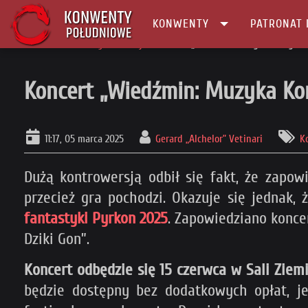
KONWENTY
PATRONAT 
Główna
Konwenty Informacje
Koncert „Wiedźmin: Muzyka Kontynen
Koncert „Wiedźmin: Muzyka Ko
11:17, 05 marca 2025
Gerard „Alchelor” Vetinari
K
Dużą kontrowersją odbił się fakt, że zapow
przecież gra pochodzi. Okazuje się jednak
fantastyki Pyrkon 2025
. Zapowiedziano konce
Dziki Gon”.
Koncert odbędzie się 15 czerwca w Sali Ziem
będzie dostępny bez dodatkowych opłat, 