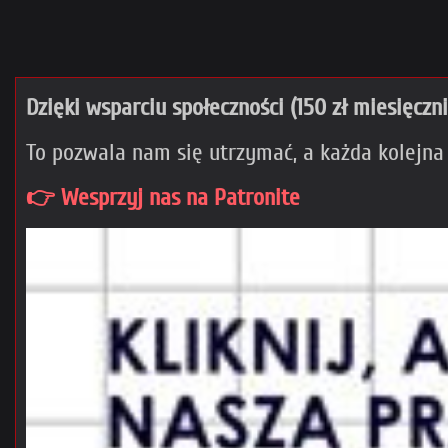
Dzięki wsparciu społeczności (150 zł miesięczn
To pozwala nam się utrzymać, a każda kolejna
👉 Wesprzyj nas na Patronite