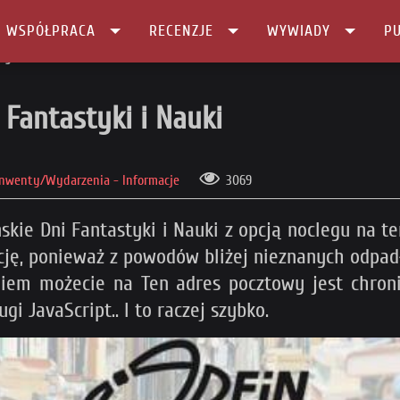
I WSPÓŁPRACA
RECENZJE
WYWIADY
PU
tyki i Nauki
 Fantastyki i Nauki
nwenty/Wydarzenia - Informacje
3069
skie Dni Fantastyki i Nauki z opcją noclegu na t
cję, ponieważ z powodów bliżej nieznanych odpa
giem możecie na
Ten adres pocztowy jest chro
ugi JavaScript.
. I to raczej szybko.