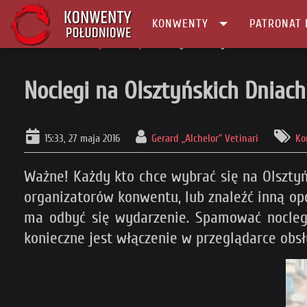
KONWENTY
PATRONAT 
Główna
Konwenty Informacje
Noclegi na Olsztyńskich Dniach Fantas
Noclegi na Olsztyńskich Dniach
15:33, 27 maja 2016
Gerard „Alchelor” Vetinari
Ko
Ważne! Każdy kto chce wybrać się na Olsztyń
organizatorów konwentu, lub znaleźć inną op
ma odbyć się wydarzenie. Spamować nocle
konieczne jest włączenie w przeglądarce obsł