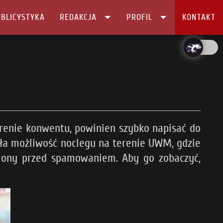
BLICYSTYKA
REDAKCJA
PROFIL
KONTAKT
erenie konwentu, powinien szybko napisać do
dła możliwość noclegu na terenie UWM, gdzie
niony przed spamowaniem. Aby go zobaczyć,