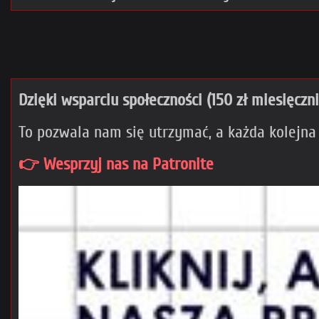
Dzięki wsparciu społeczności (150 zł miesięczn
To pozwala nam się utrzymać, a każda kolejna
👉 Wesprzyj nas na Patronite