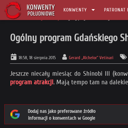
KONWENTY
PATRONAT 
Główna
Konwenty Informacje
Ogólny program Gdańskiego Shinobi II
Ogólny program Gdańskiego Shi
18:58, 18 sierpnia 2015
Gerard „Alchelor” Vetinari
Jeszcze niecały miesiąc do Shinobi III (ko
program atrakcji
. Mają tempo tam na dalekiej
Dodaj nas jako preferowane źródło
informacji o konwentach w Google