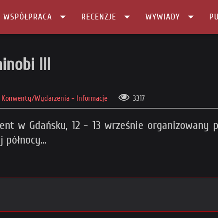
I WSPÓŁPRACA
RECENZJE
WYWIADY
PU
I
nobi III
Konwenty/Wydarzenia - Informacje
3317
nwent w Gdańsku, 12 - 13 wrześnie organizowany 
 północy...