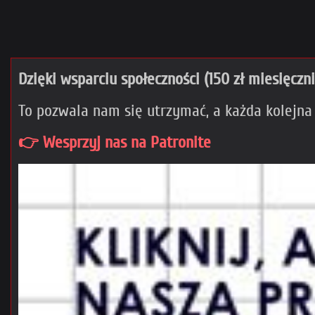
Dzięki wsparciu społeczności (150 zł miesięczn
To pozwala nam się utrzymać, a każda kolejna
👉 Wesprzyj nas na Patronite