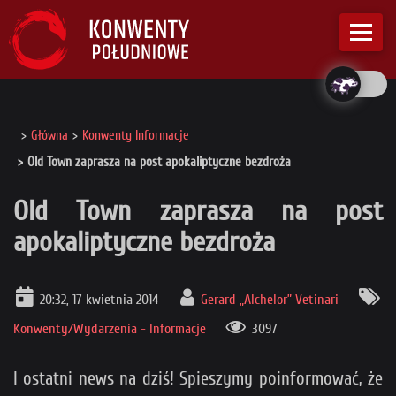
Główna
Konwenty Informacje
Old Town zaprasza na post apokaliptyczne bezdroża
Old Town zaprasza na post
apokaliptyczne bezdroża
20:32, 17 kwietnia 2014
Gerard „Alchelor” Vetinari
Konwenty/Wydarzenia - Informacje
3097
I ostatni news na dziś! Spieszymy poinformować, że