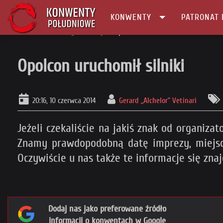
KONWENTY
PATRONAT 
Główna
Konwenty Informacje
Opolcon uruchomił silniki
Opolcon uruchomił silniki
20:16, 10 czerwca 2014
Gerard „Alchelor” Vetinari
Jeżeli czekaliście na jakiś znak od organiza
Znamy prawdopodobną datę imprezy, miejs
Oczywiście u nas także te informacje się znajd
Dodaj nas jako preferowane źródło
informacji o konwentach w Google