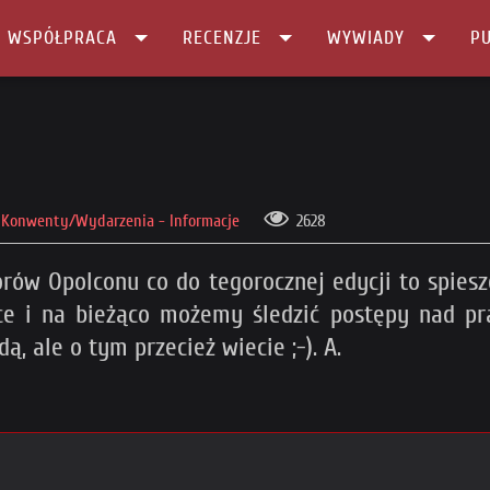
I WSPÓŁPRACA
RECENZJE
WYWIADY
PU
Konwenty/Wydarzenia - Informacje
2628
torów Opolconu co do tegorocznej edycji to spiesz
ce i na bieżąco możemy śledzić postępy nad 
ą, ale o tym przecież wiecie ;-). A.