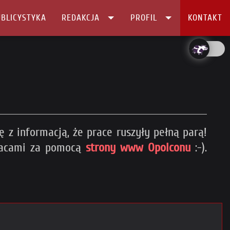
BLICYSTYKA
REDAKCJA
PROFIL
KONTAKT
ę z informacją, że prace ruszyły pełną parą!
pracami za pomocą
strony www Opolconu
:-).