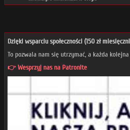
Dzięki wsparciu społeczności (150 zł miesięczn
To pozwala nam się utrzymać, a każda kolejna
👉 Wesprzyj nas na Patronite