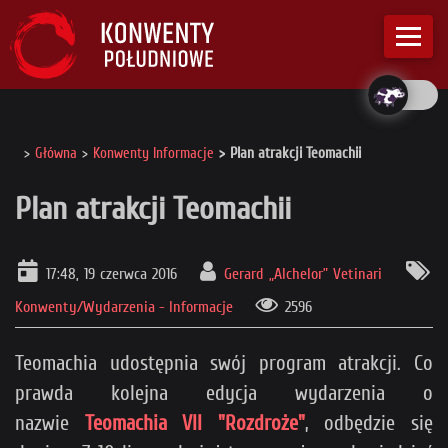
Główna
Konwenty Informacje
Plan atrakcji Teomachii
Plan atrakcji Teomachii
17:48, 19 czerwca 2016
Gerard „Alchelor” Vetinari
Konwenty/Wydarzenia - Informacje
2596
Teomachia udostępnia swój program atrakcji. Co
prawda kolejna edycja wydarzenia o
nazwie
Teomachia VII "Rozdroże"
, odbędzie się