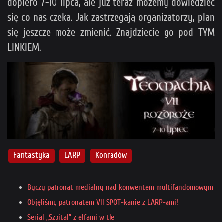
dopiero 7-10 lipca, ale już teraz możemy dowiedzieć
się co nas czeka. Jak zastrzegają organizatorzy, plan
się jeszcze może zmienić. Znajdziecie go pod TYM
LINKIEM.
Fantastyka
LARP
Konradów
Byczy patronat medialny nad konwentem multifandomowym
Objęliśmy patronatem VII SPOT-kanie z LARP-ami!
Serial „Szpital” z elfami w tle