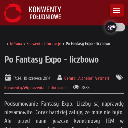
Główna
Konwenty Informacje
Po Fantasy Expo - liczbowo
Po Fantasy Expo - liczbowo
17:34, 10 czerwca 2014
Gerard „Alchelor” Vetinari
Konwenty/Wydarzenia - Informacje
2883
Podsumowanie Fantasy Expo. Liczby są naprawdę
niesamowite. Coraz bardziej żałuję, że mnie nie było.
Ale przed nami jeszcze kwietniowy IEM w