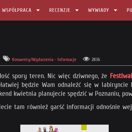
I WSPÓŁPRACA
RECENZJE
WYWIADY
PU
Konwenty/Wydarzenia - Informacje
2836
ość spory teren. Nic więc dziwnego, że
Festiwal
 łatwiej będzie Wam odnaleźć się w labiryncie h
ekend kwietnia planujecie spędzić w Poznaniu, pow
iecie tam również garść informacji odnośnie wejś