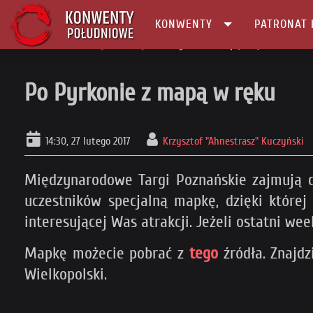
KONWENTY
PATRONAT 
Główna
Konwenty Informacje
Po Pyrkonie z mapą w ręku
Po Pyrkonie z mapą w ręku
14:30, 27 lutego 2017
Krzysztof "Ahnestrasz" Kuczyński
Międzynarodowe Targi Poznańskie zajmują d
uczestników specjalną mapkę, dzięki której
interesującej Was atrakcji. Jeżeli ostatni we
Mapkę możecie pobrać z
tego
źródła. Znajdz
Wielkopolski.