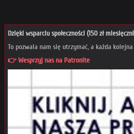
Dzięki wsparciu społeczności (150 zł miesięczn
To pozwala nam się utrzymać, a każda kolejna
👉 Wesprzyj nas na Patronite