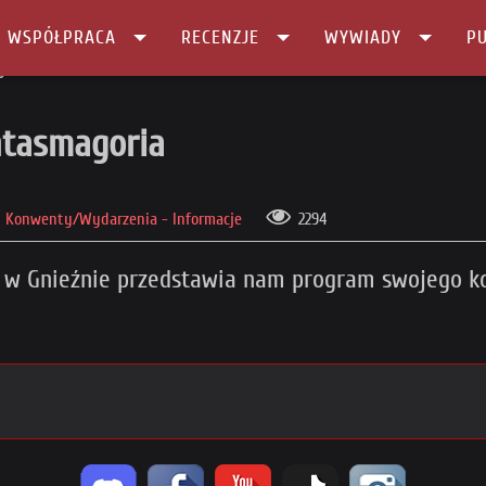
I WSPÓŁPRACA
RECENZJE
WYWIADY
PU
goria
ntasmagoria
Konwenty/Wydarzenia - Informacje
2294
 w Gnieźnie przedstawia nam program swojego ko