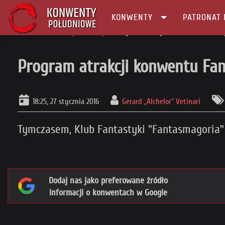
KONWENTY
PATRONAT 
Główna
Konwenty Informacje
Program atrakcji konwentu Fantasma
Program atrakcji konwentu Fa
18:25, 27 stycznia 2016
Gerard „Alchelor” Vetinari
Tymczasem, Klub Fantastyki "Fantasmagoria"
Dodaj nas jako preferowane źródło
informacji o konwentach w Google