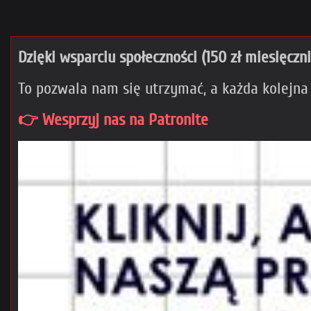
Dzięki wsparciu społeczności (150 zł miesięczn
To pozwala nam się utrzymać, a każda kolejna
👉 Wesprzyj nas na Patronite