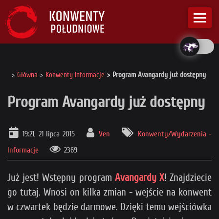
Główna
Konwenty Informacje
Program Avangardy już dostępny
Program Avangardy już dostępny
19:21, 21 lipca 2015
Ven
Konwenty/Wydarzenia -
Informacje
2369
Już jest! Wstępny program
Avangardy X
! Znajdziecie
go tutaj. Wnosi on kilka zmian - wejście na konwent
w czwartek będzie darmowe. Dzięki temu wejściówka