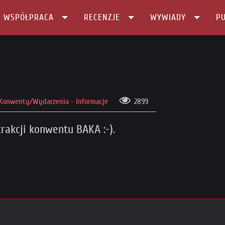
I WSPÓŁPRACA
RECENZJE
WYWIADY
PU
Konwenty/Wydarzenia - Informacje
2899
rakcji konwentu BAKA :-).