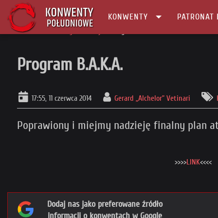
KONWENTY
PATRONAT 
Główna
Konwenty Informacje
Program B.A.K.A.
Program B.A.K.A.
17:55, 11 czerwca 2014
Gerard „Alchelor” Vetinari
Poprawiony i miejmy nadzieję finalny plan at
>>>>
LINK
<<<<
Dodaj nas jako preferowane źródło
informacji o konwentach w Google