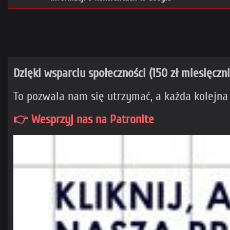
Dzięki wsparciu społeczności (150 zł miesięczn
To pozwala nam się utrzymać, a każda kolejna
👉 Wesprzyj nas na Patronite