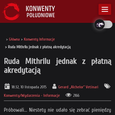
Główna
Konwenty Informacje
Ruda Mithrilu jednak z płatną akredytacją
Ruda Mithrilu jednak z płatną
akredytacją
18:32, 10 listopada 2015
Gerard „Alchelor” Vetinari
Konwenty/Wydarzenia - Informacje
2166
Próbowali... Niestety nie udało się zebrać pieniędzy