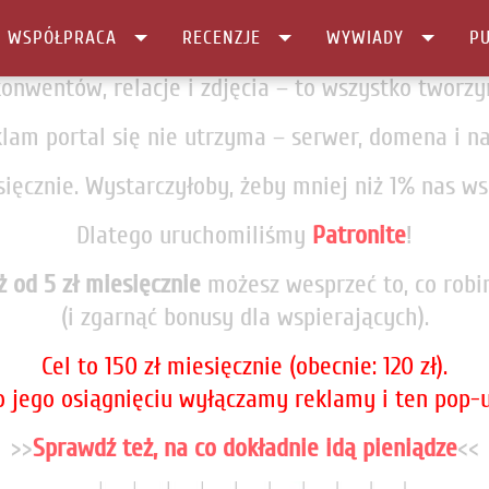
Masz dość reklam i tego pop-upa? My też...
I WSPÓŁPRACA
RECENZJE
WYWIADY
PU
onwentów, relacje i zdjęcia – to wszystko tworz
klam portal się nie utrzyma – serwer, domena i na
ięcznie. Wystarczyłoby, żeby mniej niż 1% nas w
Dlatego uruchomiliśmy
Patronite
!
ż od 5 zł miesięcznie
możesz wesprzeć to, co rob
(i zgarnąć bonusy dla wspierających).
Cel to 150 zł miesięcznie (obecnie: 120 zł).
o jego osiągnięciu wyłączamy reklamy i ten pop-u
>>
Sprawdź też, na co dokładnie idą pieniądze
<<