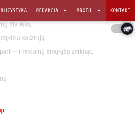
BLICYSTYKA
REDAKCJA
PROFIL
KONTAKT
ymy dla Was.
rzędzia kosztują.
sparł — i reklamy mogłyby zniknąć.
imy
p.