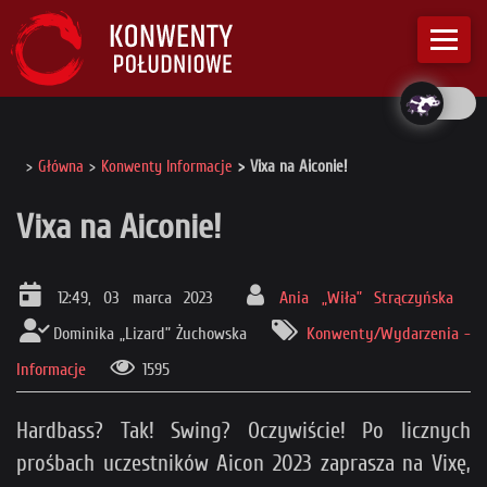
Główna
Konwenty Informacje
Vixa na Aiconie!
Vixa na Aiconie!
12:49, 03 marca 2023
Ania „Wiła” Strączyńska
Dominika „Lizard” Żuchowska
Konwenty/Wydarzenia -
Informacje
1595
Hardbass? Tak! Swing? Oczywiście! Po licznych
prośbach uczestników Aicon 2023 zaprasza na Vixę,