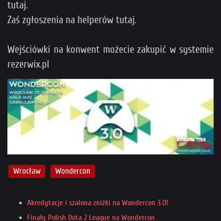
tutaj.
Zaś zgłoszenia na helperów tutaj.
Wejściówki na konwent możecie zakupić w systemie
rezerwix.pl
Wrocław
Wondercon
Akredytacje i szalona zniżki na Wondercon 3.0!
Finały Polish Dota 2 League na Wondercon