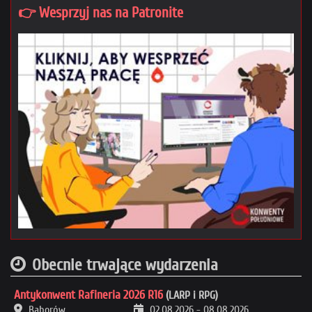
👉 Wesprzyj nas na Patronite
Obecnie trwające wydarzenia
Antykonwent Rafineria 2026 R16
(LARP i RPG)
Baborów
02.08.2026
-
08.08.2026