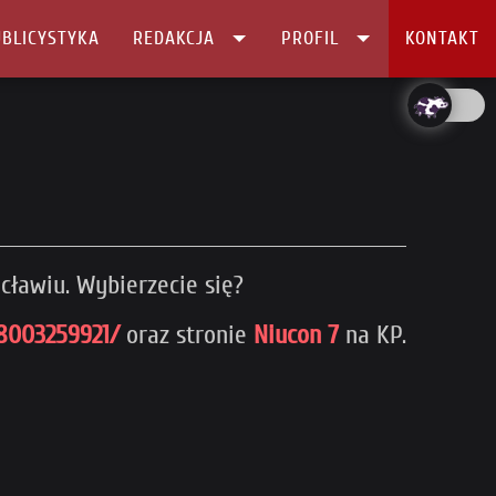
BLICYSTYKA
REDAKCJA
PROFIL
KONTAKT
cławiu. Wybierzecie się?
8003259921/
oraz stronie
Niucon 7
na KP.