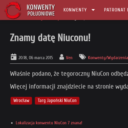
KONWENTY
PATRONAT 
Główna
Konwenty Informacje
Znamy datę Niuconu!
Znamy datę Niuconu!
20:18, 06 marca 2015
Ven
Konwenty/Wydarzenia 
Właśnie podano, że tegoroczny NiuCon odbędzi
Więcej informacji znajdziecie na stronie wyd
Wrocław
Targ Japoński NiuCon
Lokalizacja konwentu NiuCon 7 znana!