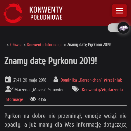
Główna
Konwenty Informacje
Znamy datę Pyrkonu 2019!
Znamy datę Pyrkonu 2019!
21:41, 20 maja 2018
Dominika „Karzeł-chan” Wrześniak
Marzena „Mavea” Surowiec
Konwenty/Wydarzenia -
Informacje
4156
Pyrkon na dobre nie przeminął, emocje wciąż nie
opadły, a już mamy dla Was informację dotyczącą