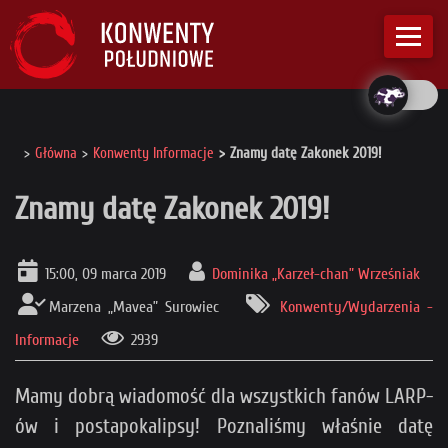
Główna
Konwenty Informacje
Znamy datę Zakonek 2019!
Znamy datę Zakonek 2019!
15:00, 09 marca 2019
Dominika „Karzeł-chan” Wrześniak
Marzena „Mavea” Surowiec
Konwenty/Wydarzenia -
Informacje
2939
Mamy dobrą wiadomość dla wszystkich fanów LARP-
ów i postapokalipsy! Poznaliśmy właśnie datę